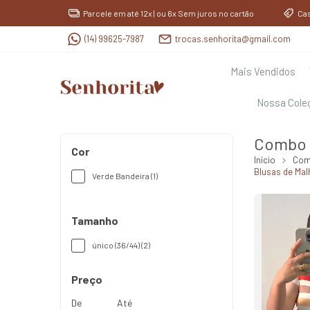
Parcele em até 12x | ou 6x Sem juros no cartão
Ca
(14) 99625-7987
trocas.senhorita@gmail.com
Mais Vendidos
Nossa Cole
Combo 
Cor
Início
Com
Blusas de Mal
Verde Bandeira (1)
Tamanho
único (36/44) (2)
Preço
De
Até