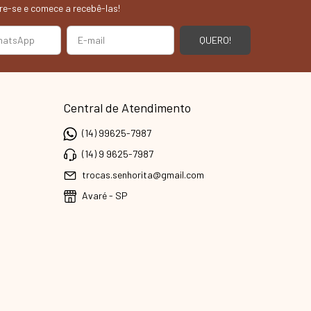
re-se e comece a recebê-las!
Central de Atendimento
(14) 99625-7987
(14) 9 9625-7987
trocas.senhorita@gmail.com
Avaré - SP