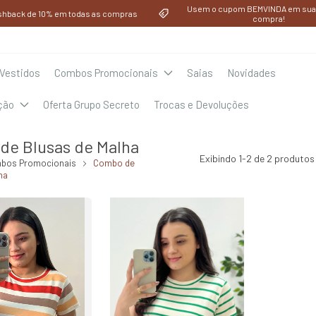
Usem o cupom BEMVINDA em sua 
shback de 10% em todas as compras
compra!
Vestidos
Combos Promocionais
Saias
Novidades
ção
Oferta Grupo Secreto
Trocas e Devoluções
de Blusas de Malha
Exibindo 1-2 de 2 produtos
bos Promocionais
Combo de
ha