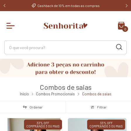
10% em todas as compras
Usem o cupom BEMVINDA em sua pri
0
Combos de saias
Início
Combos Promocionais
Combos de saias
Ordenar
Filtrar
33% OFF
33% OFF
COMPRANDO 3 OU MAIS
COMPRANDO 3 OU MAIS