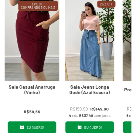
33% OFF
25
%
OFF
COMPRANDO 3 OU MAIS
V
Saia Casual Anarruga
Saia Jeans Longa
Prem
(Vinho)
Godê (Azul Escura)
R$199,90
R$149,90
R$2
R$59,66
4
x de
R$37,48
sem juros
6
x d
EU QUERO!
EU QUERO!