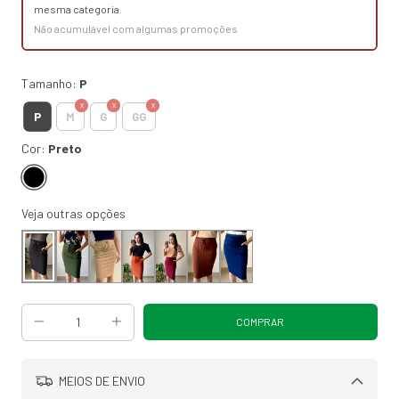
mesma categoria.
Não acumulável com algumas promoções
Tamanho:
P
P
M
G
GG
Cor:
Preto
Veja outras opções
MEIOS DE ENVIO