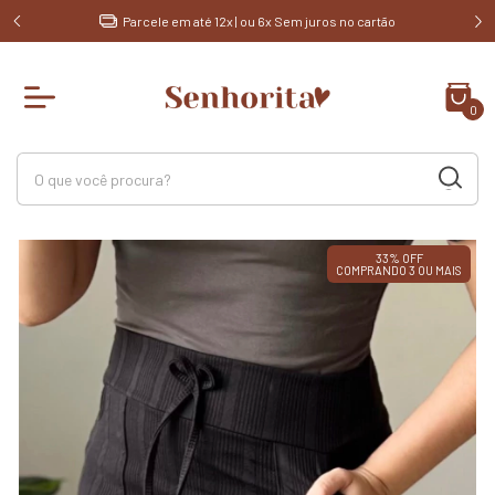
de R$
Parcele em até 12x | ou 6x Sem juros no cartão
0
33% OFF
COMPRANDO 3 OU MAIS