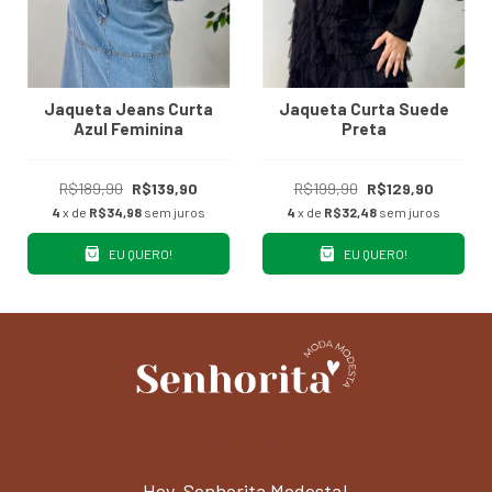
Jaqueta Jeans Curta
Jaqueta Curta Suede
Azul Feminina
Preta
R$189,90
R$139,90
R$199,90
R$129,90
4
x de
R$34,98
sem juros
4
x de
R$32,48
sem juros
EU QUERO!
EU QUERO!
Hey, Senhorita Modesta!