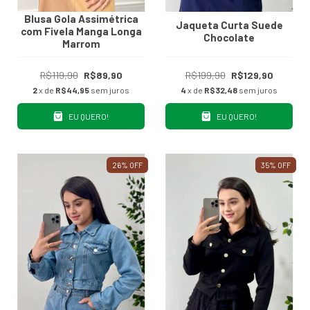
Blusa Gola Assimétrica
Jaqueta Curta Suede
com Fivela Manga Longa
Chocolate
Marrom
R$119,90
R$89,90
R$199,90
R$129,90
2
x de
R$44,95
sem juros
4
x de
R$32,48
sem juros
EU QUERO!
EU QUERO!
26
%
OFF
35
%
OFF